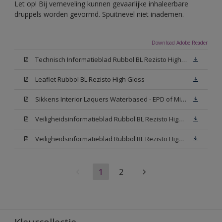
Let op! Bij verneveling kunnen gevaarlijke inhaleerbare
druppels worden gevormd. Spuitnevel niet inademen.
Download Adobe Reader
Technisch Informatieblad Rubbol BL Rezisto High Gloss (New Livery) (PDF)
Leaflet Rubbol BL Rezisto High Gloss
Sikkens Interior Laquers Waterbased - EPD of Milieuproductverklaring
Veiligheidsinformatieblad Rubbol BL Rezisto High Gloss N00 (MSDS)
Veiligheidsinformatieblad Rubbol BL Rezisto High Gloss White (MSDS)
1
2