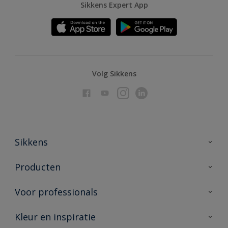
Sikkens Expert App
Volg Sikkens
Sikkens
Over Sikkens
Producten
AkzoNobel
Producten voor binnen
Voor professionals
Duurzaamheid
Producten voor buiten
Veelgestelde vragen
Advies & service
Kleur en inspiratie
Vind je verkooppunt
Contact
Sikkens academy