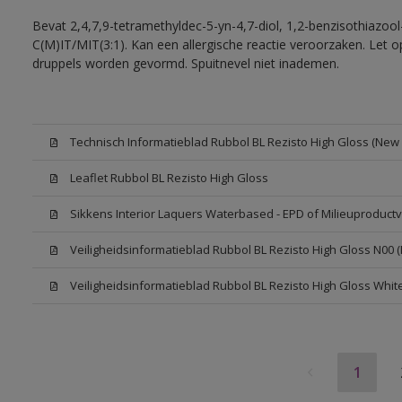
Bevat 2,4,7,9-tetramethyldec-5-yn-4,7-diol, 1,2-benzisothiazool
C(M)IT/MIT(3:1). Kan een allergische reactie veroorzaken. Let op
druppels worden gevormd. Spuitnevel niet inademen.
Technisch Informatieblad Rubbol BL Rezisto High Gloss (New L
Leaflet Rubbol BL Rezisto High Gloss
Sikkens Interior Laquers Waterbased - EPD of Milieuproductv
Veiligheidsinformatieblad Rubbol BL Rezisto High Gloss N00 
Veiligheidsinformatieblad Rubbol BL Rezisto High Gloss Whit
1