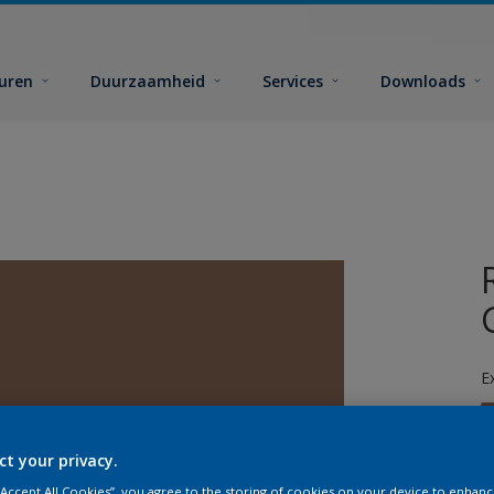
euren
Duurzaamheid
Services
Downloads
E
ct your privacy.
 “Accept All Cookies”, you agree to the storing of cookies on your device to enhanc