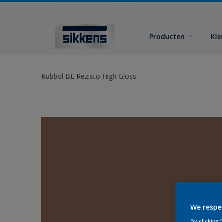
Producten
Kl
Rubbol BL Rezisto High Gloss
We respe
By clicking