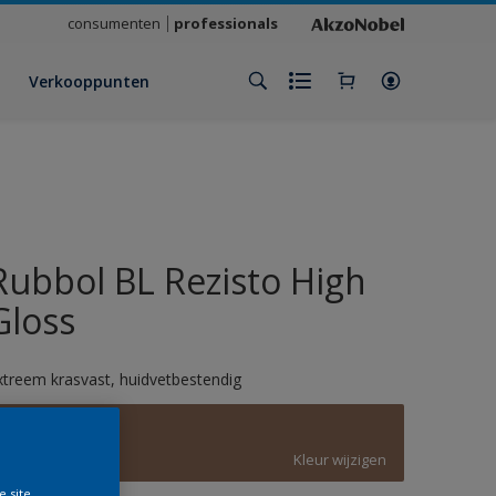
consumenten
professionals
Verkooppunten
Rubbol BL Rezisto High
Gloss
xtreem krasvast, huidvetbestendig
D6.19.41
Kleur wijzigen
e site