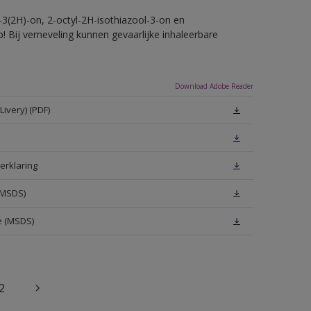
-3(2H)-on, 2-octyl-2H-isothiazool-3-on en
! Bij verneveling kunnen gevaarlijke inhaleerbare
Download Adobe Reader
ivery) (PDF)
erklaring
(MSDS)
e (MSDS)
2