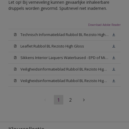
Let op! Bij verneveling kunnen gevaarlijke inhaleerbare
druppels worden gevormd. Spuitnevel niet inademen.
Download Adobe Reader
Technisch Informatieblad Rubbol BL Rezisto High Gloss (New Livery) (PDF)
Leaflet Rubbol BL Rezisto High Gloss
Sikkens Interior Laquers Waterbased - EPD of Milieuproductverklaring
Veiligheidsinformatieblad Rubbol BL Rezisto High Gloss N00 (MSDS)
Veiligheidsinformatieblad Rubbol BL Rezisto High Gloss White (MSDS)
1
2