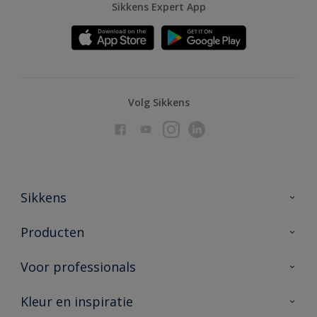
Sikkens Expert App
Volg Sikkens
Sikkens
Over Sikkens
Producten
AkzoNobel
Producten voor binnen
Voor professionals
Duurzaamheid
Producten voor buiten
Veelgestelde vragen
Advies & service
Kleur en inspiratie
Vind je verkooppunt
Contact
Sikkens academy