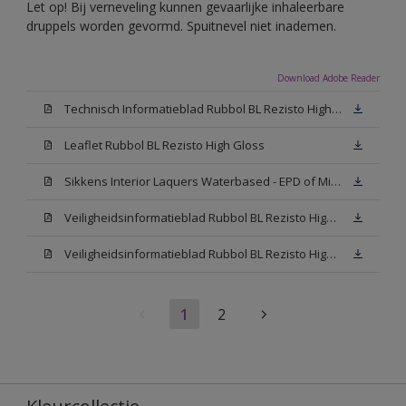
Let op! Bij verneveling kunnen gevaarlijke inhaleerbare
druppels worden gevormd. Spuitnevel niet inademen.
Download Adobe Reader
Technisch Informatieblad Rubbol BL Rezisto High Gloss (New Livery) (PDF)
Leaflet Rubbol BL Rezisto High Gloss
Sikkens Interior Laquers Waterbased - EPD of Milieuproductverklaring
Veiligheidsinformatieblad Rubbol BL Rezisto High Gloss N00 (MSDS)
Veiligheidsinformatieblad Rubbol BL Rezisto High Gloss White (MSDS)
1
2