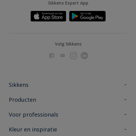
Sikkens Expert App
Volg Sikkens
Sikkens
Over Sikkens
Producten
AkzoNobel
Producten voor binnen
Voor professionals
Duurzaamheid
Producten voor buiten
Veelgestelde vragen
Advies & service
Kleur en inspiratie
Vind je verkooppunt
Contact
Sikkens academy