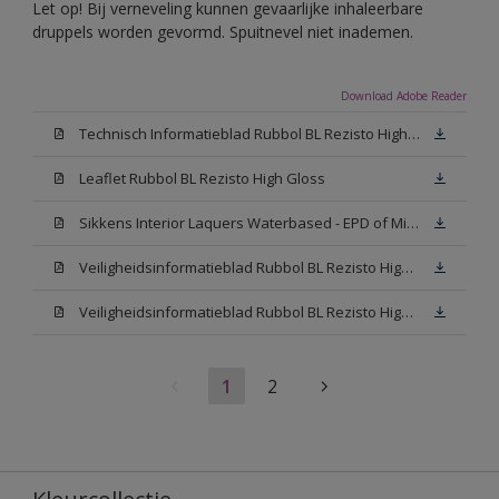
Let op! Bij verneveling kunnen gevaarlijke inhaleerbare
druppels worden gevormd. Spuitnevel niet inademen.
Download Adobe Reader
Technisch Informatieblad Rubbol BL Rezisto High Gloss (New Livery) (PDF)
Leaflet Rubbol BL Rezisto High Gloss
Sikkens Interior Laquers Waterbased - EPD of Milieuproductverklaring
Veiligheidsinformatieblad Rubbol BL Rezisto High Gloss N00 (MSDS)
Veiligheidsinformatieblad Rubbol BL Rezisto High Gloss White (MSDS)
1
2