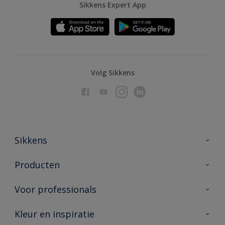
Sikkens Expert App
Volg Sikkens
Sikkens
Over Sikkens
Producten
AkzoNobel
Producten voor binnen
Voor professionals
Duurzaamheid
Producten voor buiten
Veelgestelde vragen
Advies & service
Kleur en inspiratie
Vind je verkooppunt
Contact
Sikkens academy