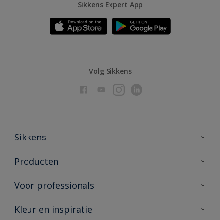
Sikkens Expert App
Volg Sikkens
Sikkens
Over Sikkens
Producten
AkzoNobel
Producten voor binnen
Voor professionals
Duurzaamheid
Producten voor buiten
Veelgestelde vragen
Advies & service
Kleur en inspiratie
Vind je verkooppunt
Contact
Sikkens academy