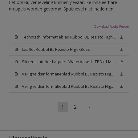
Let op! Bij verneveling kunnen gevaarlijke inhaleerbare
druppels worden gevormd. Spuitnevel niet inademen.
Download Adobe Reader
Technisch Informatieblad Rubbol BL Rezisto High Gloss (New Livery) (PDF)
Leaflet Rubbol BL Rezisto High Gloss
Sikkens Interior Laquers Waterbased - EPD of Milieuproductverklaring
Veiligheidsinformatieblad Rubbol BL Rezisto High Gloss N00 (MSDS)
Veiligheidsinformatieblad Rubbol BL Rezisto High Gloss White (MSDS)
1
2