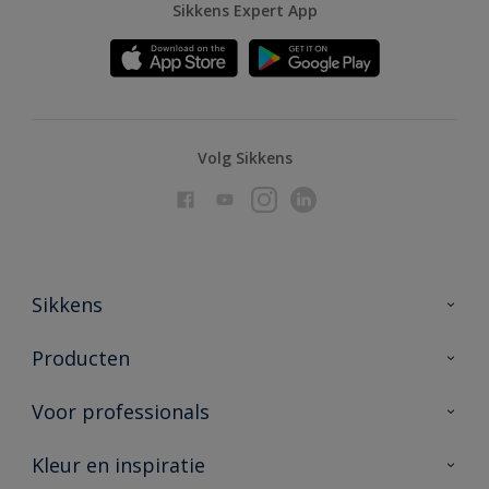
Sikkens Expert App
Volg Sikkens
Sikkens
Over Sikkens
Producten
AkzoNobel
Producten voor binnen
Voor professionals
Duurzaamheid
Producten voor buiten
Veelgestelde vragen
Advies & service
Kleur en inspiratie
Vind je verkooppunt
Contact
Sikkens academy