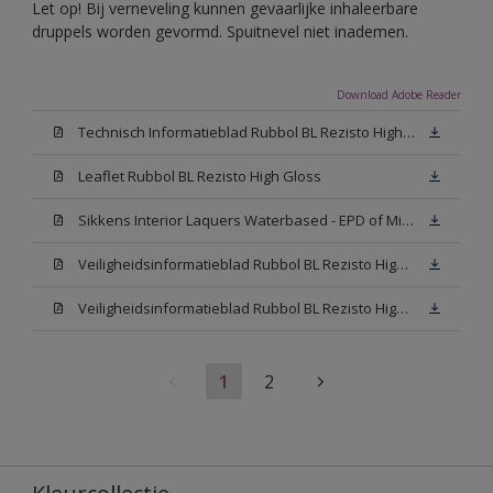
Let op! Bij verneveling kunnen gevaarlijke inhaleerbare
druppels worden gevormd. Spuitnevel niet inademen.
Download Adobe Reader
Technisch Informatieblad Rubbol BL Rezisto High Gloss (New Livery) (PDF)
Leaflet Rubbol BL Rezisto High Gloss
Sikkens Interior Laquers Waterbased - EPD of Milieuproductverklaring
Veiligheidsinformatieblad Rubbol BL Rezisto High Gloss N00 (MSDS)
Veiligheidsinformatieblad Rubbol BL Rezisto High Gloss White (MSDS)
1
2