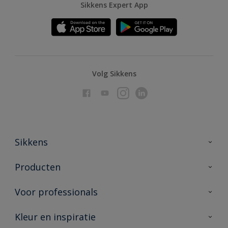
Sikkens Expert App
Volg Sikkens
Sikkens
Over Sikkens
Producten
AkzoNobel
Producten voor binnen
Voor professionals
Duurzaamheid
Producten voor buiten
Veelgestelde vragen
Advies & service
Kleur en inspiratie
Vind je verkooppunt
Contact
Sikkens academy