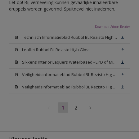
Let op! Bij verneveling kunnen gevaarlijke inhaleerbare
druppels worden gevormd. Spuitnevel niet inademen.
Download Adobe Reader
Technisch Informatieblad Rubbol BL Rezisto High Gloss (New Livery) (PDF)
Leaflet Rubbol BL Rezisto High Gloss
Sikkens Interior Laquers Waterbased - EPD of Milieuproductverklaring
Veiligheidsinformatieblad Rubbol BL Rezisto High Gloss N00 (MSDS)
Veiligheidsinformatieblad Rubbol BL Rezisto High Gloss White (MSDS)
1
2