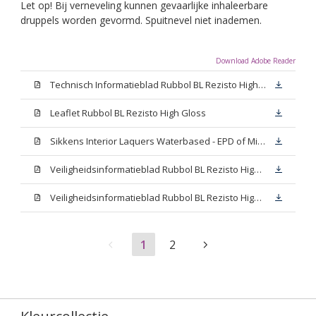
Let op! Bij verneveling kunnen gevaarlijke inhaleerbare
druppels worden gevormd. Spuitnevel niet inademen.
Download Adobe Reader
Technisch Informatieblad Rubbol BL Rezisto High Gloss (New Livery) (PDF)
Leaflet Rubbol BL Rezisto High Gloss
Sikkens Interior Laquers Waterbased - EPD of Milieuproductverklaring
Veiligheidsinformatieblad Rubbol BL Rezisto High Gloss N00 (MSDS)
Veiligheidsinformatieblad Rubbol BL Rezisto High Gloss White (MSDS)
1
2