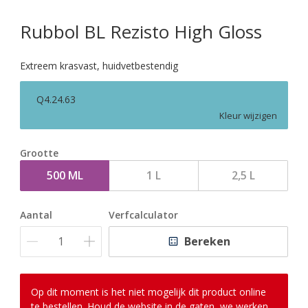
Rubbol BL Rezisto High Gloss
Extreem krasvast, huidvetbestendig
Q4.24.63
Kleur wijzigen
Grootte
500 ML
1 L
2,5 L
Aantal
Verfcalculator
Bereken
Op dit moment is het niet mogelijk dit product online
te bestellen. Houd de website in de gaten, we werken