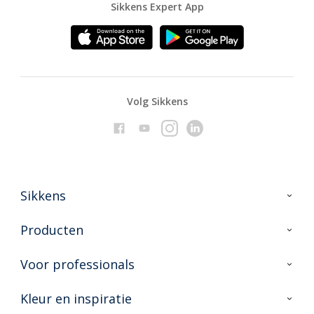
Sikkens Expert App
Volg Sikkens
Sikkens
Over Sikkens
Producten
AkzoNobel
Producten voor binnen
Voor professionals
Duurzaamheid
Producten voor buiten
Veelgestelde vragen
Advies & service
Kleur en inspiratie
Vind je verkooppunt
Contact
Sikkens academy