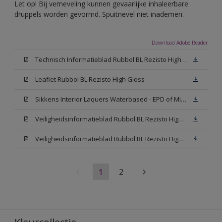
Let op! Bij verneveling kunnen gevaarlijke inhaleerbare
druppels worden gevormd. Spuitnevel niet inademen.
Download Adobe Reader
Technisch Informatieblad Rubbol BL Rezisto High Gloss (New Livery) (PDF)
Leaflet Rubbol BL Rezisto High Gloss
Sikkens Interior Laquers Waterbased - EPD of Milieuproductverklaring
Veiligheidsinformatieblad Rubbol BL Rezisto High Gloss N00 (MSDS)
Veiligheidsinformatieblad Rubbol BL Rezisto High Gloss White (MSDS)
1
2