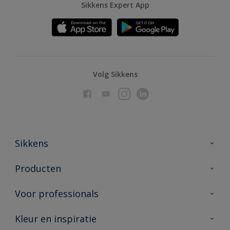
Sikkens Expert App
Volg Sikkens
Sikkens
Over Sikkens
Producten
AkzoNobel
Producten voor binnen
Voor professionals
Duurzaamheid
Producten voor buiten
Veelgestelde vragen
Advies & service
Kleur en inspiratie
Vind je verkooppunt
Contact
Sikkens academy