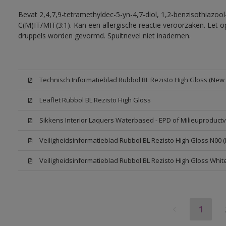
Bevat 2,4,7,9-tetramethyldec-5-yn-4,7-diol, 1,2-benzisothiazool
C(M)IT/MIT(3:1). Kan een allergische reactie veroorzaken. Let op
druppels worden gevormd. Spuitnevel niet inademen.
Technisch Informatieblad Rubbol BL Rezisto High Gloss (New L
Leaflet Rubbol BL Rezisto High Gloss
Sikkens Interior Laquers Waterbased - EPD of Milieuproductv
Veiligheidsinformatieblad Rubbol BL Rezisto High Gloss N00 
Veiligheidsinformatieblad Rubbol BL Rezisto High Gloss Whit
1