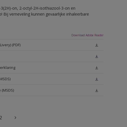
-3(2H)-on, 2-octyl-2H-isothiazool-3-on en
! Bij verneveling kunnen gevaarlijke inhaleerbare
Download Adobe Reader
ivery) (PDF)
erklaring
(MSDS)
e (MSDS)
2