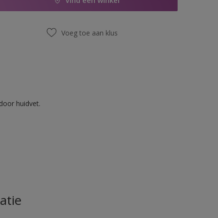
Vind een winkel
Voeg toe aan klus
door huidvet.
atie