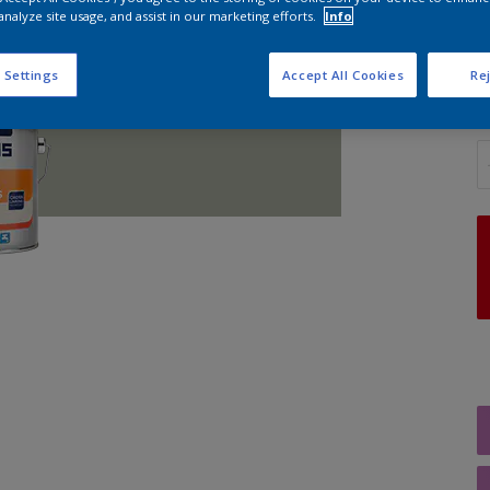
analyze site usage, and assist in our marketing efforts.
Info
G
 Settings
Accept All Cookies
Rej
A