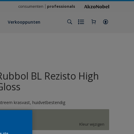
consumenten
professionals
Verkooppunten
Rubbol BL Rezisto High
Gloss
xtreem krasvast, huidvetbestendig
J0.05.65
Kleur wijzigen
e site