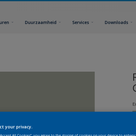
euren
Duurzaamheid
Services
Downloads
E
ct your privacy.
 “Accept All Cookies”, you agree to the storing of cookies on your device to enhanc