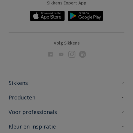
Sikkens Expert App
Volg Sikkens
Sikkens
Over Sikkens
Producten
AkzoNobel
Producten voor binnen
Voor professionals
Duurzaamheid
Producten voor buiten
Veelgestelde vragen
Advies & service
Kleur en inspiratie
Vind je verkooppunt
Contact
Sikkens academy