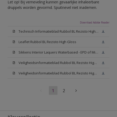
Let op! Bij verneveling kunnen gevaarlijke inhaleerbare
druppels worden gevormd. Spuitnevel niet inademen.
Download Adobe Reader
Technisch Informatieblad Rubbol BL Rezisto High Gloss (New Livery) (PDF)
Leaflet Rubbol BL Rezisto High Gloss
Sikkens Interior Laquers Waterbased - EPD of Milieuproductverklaring
Veiligheidsinformatieblad Rubbol BL Rezisto High Gloss N00 (MSDS)
Veiligheidsinformatieblad Rubbol BL Rezisto High Gloss White (MSDS)
1
2