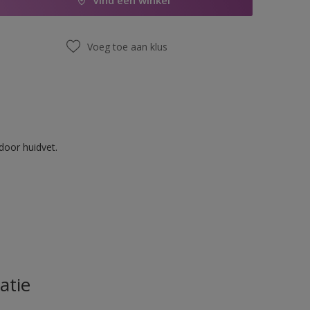
Vind een winkel
Voeg toe aan klus
door huidvet.
atie