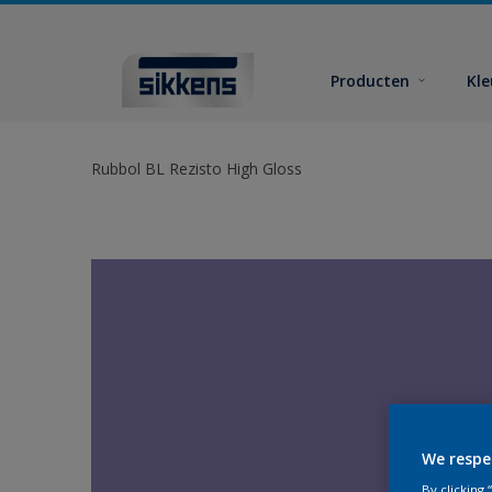
Producten
Kl
Rubbol BL Rezisto High Gloss
We respe
By clicking