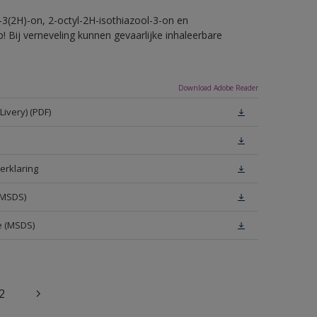
-3(2H)-on, 2-octyl-2H-isothiazool-3-on en
! Bij verneveling kunnen gevaarlijke inhaleerbare
Download Adobe Reader
ivery) (PDF)
erklaring
(MSDS)
e (MSDS)
2