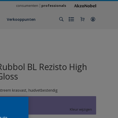
consumenten
professionals
Verkooppunten
Rubbol BL Rezisto High
Gloss
xtreem krasvast, huidvetbestendig
W0.25.50
Kleur wijzigen
e site