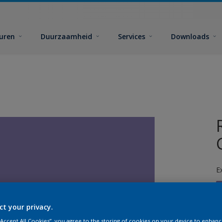
euren
Duurzaamheid
Services
Downloads
E
ct your privacy.
 “Accept All Cookies”, you agree to the storing of cookies on your device to enhanc