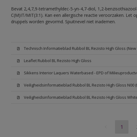
Bevat 2,4,7,9-tetramethyldec-5-yn-4,7-diol, 1,2-benzisothiazool
C(M)IT/MIT(3:1). Kan een allergische reactie veroorzaken. Let op
druppels worden gevormd. Spuitnevel niet inademen.
Technisch Informatieblad Rubbol BL Rezisto High Gloss (New L
Leaflet Rubbol BL Rezisto High Gloss
Sikkens Interior Laquers Waterbased - EPD of Milieuproductv
Veiligheidsinformatieblad Rubbol BL Rezisto High Gloss N00 
Veiligheidsinformatieblad Rubbol BL Rezisto High Gloss Whit
1