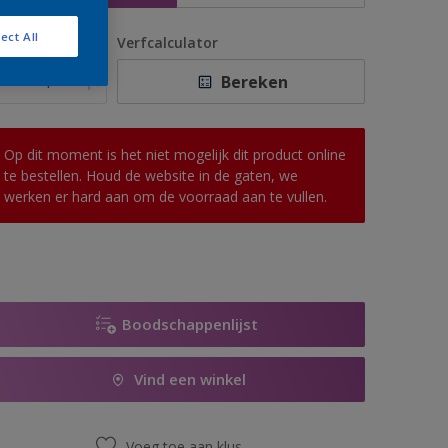
ect All
antal
Verfcalculator
Bereken
Op dit moment is het niet mogelijk dit product online
te bestellen. Houd de website in de gaten, we
werken er hard aan om de voorraad aan te vullen.
Boodschappenlijst
Vind een winkel
Voeg toe aan klus