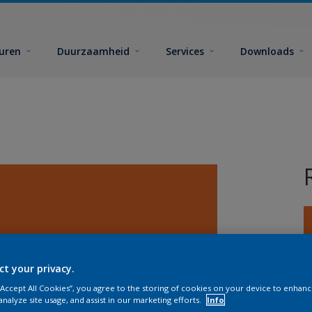
euren
Duurzaamheid
Services
Downloads
ct your privacy.
G
 “Accept All Cookies”, you agree to the storing of cookies on your device to enhanc
analyze site usage, and assist in our marketing efforts.
Info