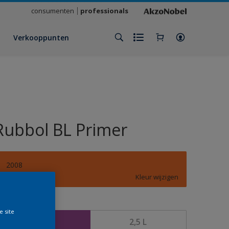
consumenten
professionals
Verkooppunten
Rubbol BL Primer
2008
Kleur wijzigen
rootte
e site
1 L
2,5 L