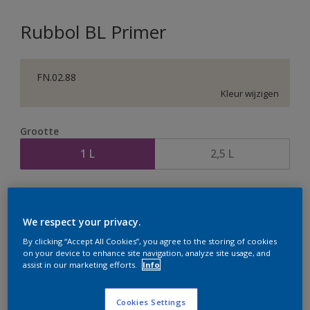
Rubbol BL Primer
FN.02.88
Kleur wijzigen
Grootte
1 L
2,5 L
Aantal
Verfcalculator
Bereken
We respect your privacy.
By clicking “Accept All Cookies”, you agree to the storing of cookies
on your device to enhance site navigation, analyze site usage, and
assist in our marketing efforts.
Info
Op dit moment is het niet mogelijk dit product online
te bestellen. Houd de website in de gaten, we werken
er hard aan om de voorraad aan te vullen.
Cookies Settings