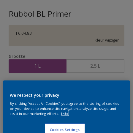
Rubbol BL Primer
F6.04.83
Kleur wijzigen
Grootte
1 L
2,5 L
Aantal
Verfcalculator
Bereken
We respect your privacy.
By clicking “Accept All Cookies”, you agree to the storing of cookies
on your device to enhance site navigation, analyze site usage, and
assist in our marketing efforts.
Info
Op dit moment is het niet mogelijk dit product online
te bestellen. Houd de website in de gaten, we werken
er hard aan om de voorraad aan te vullen.
Cookies Settings