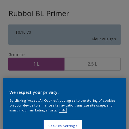
Rubbol BL Primer
T0.10.70
Kleur wijzigen
Grootte
1 L
2,5 L
Aantal
Verfcalculator
Bereken
We respect your privacy.
By clicking “Accept All Cookies”, you agree to the storing of cookies
on your device to enhance site navigation, analyze site usage, and
assist in our marketing efforts.
Info
Op dit moment is het niet mogelijk dit product online
te bestellen. Houd de website in de gaten, we werken
er hard aan om de voorraad aan te vullen.
Cookies Settings