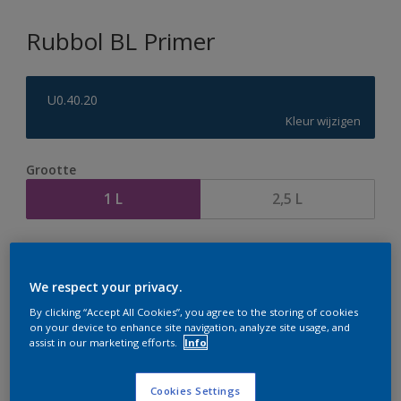
Rubbol BL Primer
U0.40.20
Kleur wijzigen
Grootte
1 L
2,5 L
Aantal
Verfcalculator
Bereken
We respect your privacy.
By clicking “Accept All Cookies”, you agree to the storing of cookies
on your device to enhance site navigation, analyze site usage, and
assist in our marketing efforts.
Info
Op dit moment is het niet mogelijk dit product online
te bestellen. Houd de website in de gaten, we werken
er hard aan om de voorraad aan te vullen.
Cookies Settings