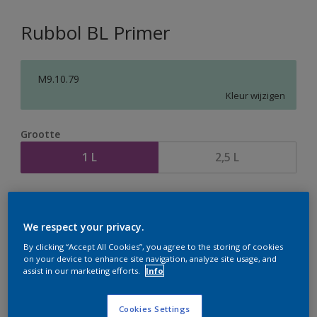
Rubbol BL Primer
M9.10.79
Kleur wijzigen
Grootte
1 L
2,5 L
Aantal
Verfcalculator
Bereken
We respect your privacy.
By clicking “Accept All Cookies”, you agree to the storing of cookies
on your device to enhance site navigation, analyze site usage, and
assist in our marketing efforts.
Info
Op dit moment is het niet mogelijk dit product online
te bestellen. Houd de website in de gaten, we werken
er hard aan om de voorraad aan te vullen.
Cookies Settings