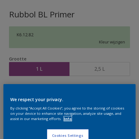
Rubbol BL Primer
K6.12.82
Kleur wijzigen
Grootte
1 L
2,5 L
Aantal
Verfcalculator
Bereken
We respect your privacy.
By clicking “Accept All Cookies”, you agree to the storing of cookies
on your device to enhance site navigation, analyze site usage, and
assist in our marketing efforts.
Info
Op dit moment is het niet mogelijk dit product online
te bestellen. Houd de website in de gaten, we werken
er hard aan om de voorraad aan te vullen.
Cookies Settings