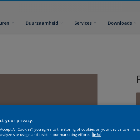
euren
Duurzaamheid
Services
Downloads
ct your privacy.
G
 “Accept All Cookies”, you agree to the storing of cookies on your device to enhanc
analyze site usage, and assist in our marketing efforts.
Info