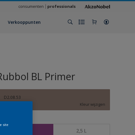
consumenten
professionals
Verkooppunten
Rubbol BL Primer
D2.08.53
Kleur wijzigen
rootte
e site
1 L
2,5 L