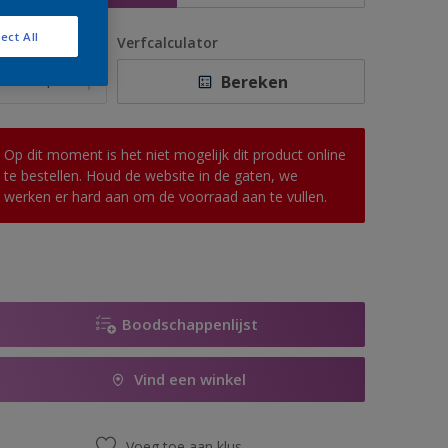
ect All
antal
Verfcalculator
Bereken
Op dit moment is het niet mogelijk dit product online
te bestellen. Houd de website in de gaten, we
werken er hard aan om de voorraad aan te vullen.
Boodschappenlijst
Vind een winkel
Voeg toe aan klus