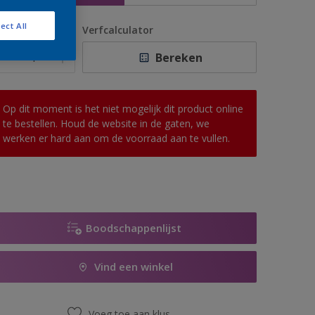
ect All
antal
Verfcalculator
Bereken
Op dit moment is het niet mogelijk dit product online
te bestellen. Houd de website in de gaten, we
werken er hard aan om de voorraad aan te vullen.
Boodschappenlijst
Vind een winkel
Voeg toe aan klus