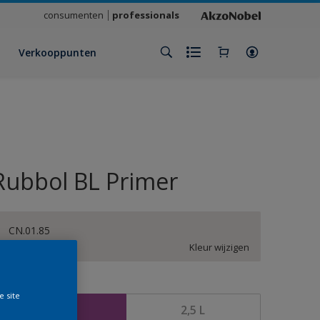
consumenten
professionals
Verkooppunten
Rubbol BL Primer
CN.01.85
Kleur wijzigen
rootte
e site
1 L
2,5 L