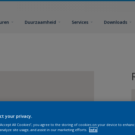
euren
Duurzaamheid
Services
Downloads
ct your privacy.
G
 “Accept All Cookies”, you agree to the storing of cookies on your device to enhanc
analyze site usage, and assist in our marketing efforts.
Info