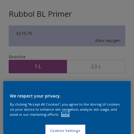
Rubbol BL Primer
V2.10.75
Kleur wijzigen
Grootte
1 L
2,5 L
Aantal
Verfcalculator
Bereken
We respect your privacy.
By clicking “Accept All Cookies”, you agree to the storing of cookies
on your device to enhance site navigation, analyze site usage, and
assist in our marketing efforts.
Info
Op dit moment is het niet mogelijk dit product online
te bestellen. Houd de website in de gaten, we werken
er hard aan om de voorraad aan te vullen.
Cookies Settings