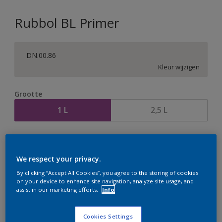
Rubbol BL Primer
DN.00.86
Kleur wijzigen
Grootte
1 L
2,5 L
Aantal
Verfcalculator
Bereken
We respect your privacy.
By clicking “Accept All Cookies”, you agree to the storing of cookies
on your device to enhance site navigation, analyze site usage, and
assist in our marketing efforts.
Info
Op dit moment is het niet mogelijk dit product online
te bestellen. Houd de website in de gaten, we werken
er hard aan om de voorraad aan te vullen.
Cookies Settings