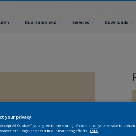
euren
Duurzaamheid
Services
Downloads
ct your privacy.
G
 “Accept All Cookies”, you agree to the storing of cookies on your device to enhanc
analyze site usage, and assist in our marketing efforts.
Info