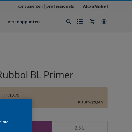
consumenten
professionals
Verkooppunten
Rubbol BL Primer
F1.10.79
Kleur wijzigen
rootte
e site
1 L
2,5 L