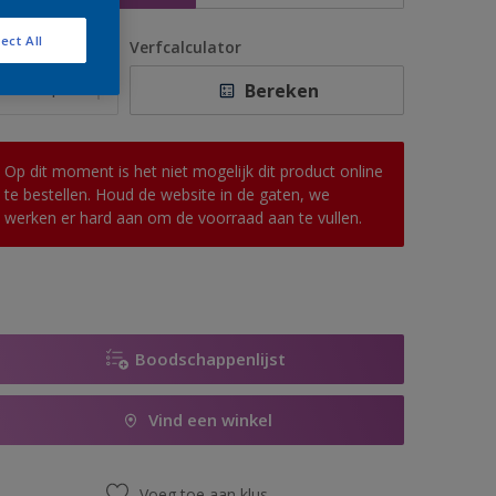
ect All
antal
Verfcalculator
Bereken
Op dit moment is het niet mogelijk dit product online
te bestellen. Houd de website in de gaten, we
werken er hard aan om de voorraad aan te vullen.
Boodschappenlijst
Vind een winkel
Voeg toe aan klus