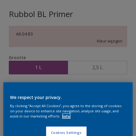
Rubbol BL Primer
A6.04.83
Kleur wijzigen
Grootte
1 L
2,5 L
Aantal
Verfcalculator
Bereken
We respect your privacy.
By clicking “Accept All Cookies”, you agree to the storing of cookies
on your device to enhance site navigation, analyze site usage, and
assist in our marketing efforts.
Info
Op dit moment is het niet mogelijk dit product online
te bestellen. Houd de website in de gaten, we werken
er hard aan om de voorraad aan te vullen.
Cookies Settings