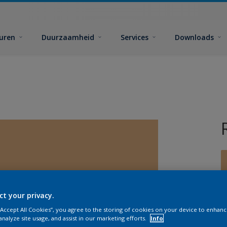
euren
Duurzaamheid
Services
Downloads
ct your privacy.
G
 “Accept All Cookies”, you agree to the storing of cookies on your device to enhanc
analyze site usage, and assist in our marketing efforts.
Info