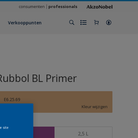
consumenten
professionals
Verkooppunten
Rubbol BL Primer
E6.25.69
Kleur wijzigen
rootte
e site
1 L
2,5 L