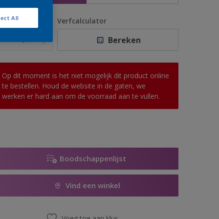
ect All
antal
Verfcalculator
Bereken
Op dit moment is het niet mogelijk dit product online
te bestellen. Houd de website in de gaten, we
werken er hard aan om de voorraad aan te vullen.
Boodschappenlijst
Vind een winkel
Voeg toe aan klus