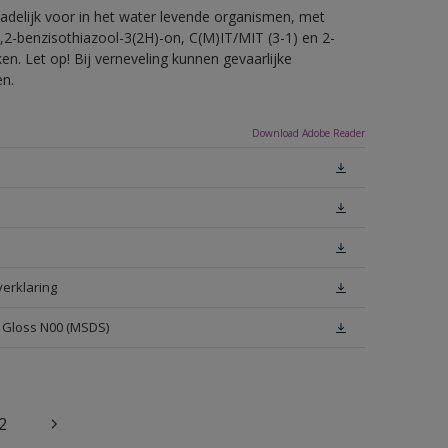
hadelijk voor in het water levende organismen, met
,2-benzisothiazool-3(2H)-on, C(M)IT/MIT (3-1) en 2-
en. Let op! Bij verneveling kunnen gevaarlijke
en.
Download Adobe Reader
verklaring
h Gloss N00 (MSDS)
2