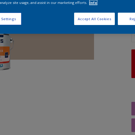
analyze site usage, and assist in our marketing efforts.
Info
 Settings
Accept All Cookies
Rej
A