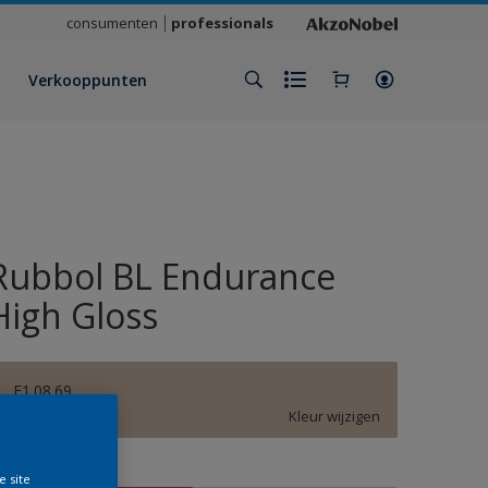
consumenten
professionals
Verkooppunten
Rubbol BL Endurance
High Gloss
E1.08.69
Kleur wijzigen
rootte
e site