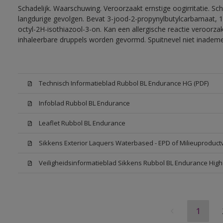
Schadelijk. Waarschuwing. Veroorzaakt ernstige oogirritatie. Sc
langdurige gevolgen. Bevat 3-jood-2-propynylbutylcarbamaat, 1
octyl-2H-isothiazool-3-on. Kan een allergische reactie veroorzak
inhaleerbare druppels worden gevormd. Spuitnevel niet inadem
Technisch Informatieblad Rubbol BL Endurance HG (PDF)
Infoblad Rubbol BL Endurance
Leaflet Rubbol BL Endurance
Sikkens Exterior Laquers Waterbased - EPD of Milieuproduct
Veiligheidsinformatieblad Sikkens Rubbol BL Endurance Hig
1