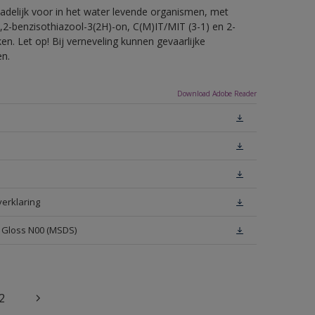
hadelijk voor in het water levende organismen, met
,2-benzisothiazool-3(2H)-on, C(M)IT/MIT (3-1) en 2-
en. Let op! Bij verneveling kunnen gevaarlijke
en.
Download Adobe Reader
verklaring
h Gloss N00 (MSDS)
2