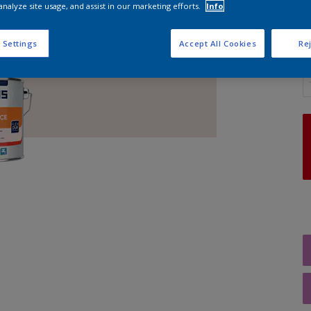
analyze site usage, and assist in our marketing efforts.
Info
 Settings
Accept All Cookies
Rej
A