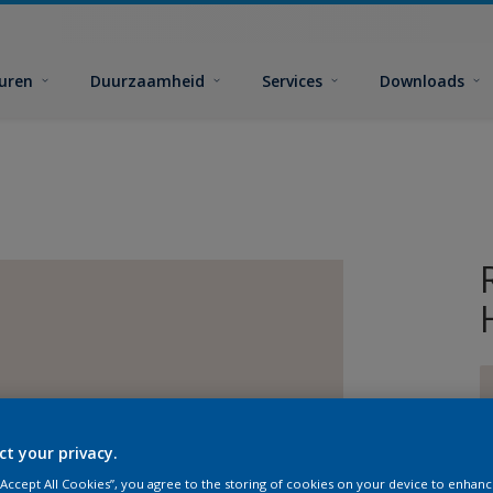
euren
Duurzaamheid
Services
Downloads
ct your privacy.
G
 “Accept All Cookies”, you agree to the storing of cookies on your device to enhanc