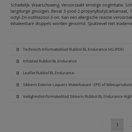
Schadelijk. Waarschuwing. Veroorzaakt ernstige oogirritatie. Sc
langdurige gevolgen. Bevat 3-jood-2-propynylbutylcarbamaat, 1
octyl-2H-isothiazool-3-on. Kan een allergische reactie veroorzak
inhaleerbare druppels worden gevormd. Spuitnevel niet inadem
Technisch Informatieblad Rubbol BL Endurance HG (PDF)
Infoblad Rubbol BL Endurance
Leaflet Rubbol BL Endurance
Sikkens Exterior Laquers Waterbased - EPD of Milieuproduct
Veiligheidsinformatieblad Sikkens Rubbol BL Endurance Hig
1