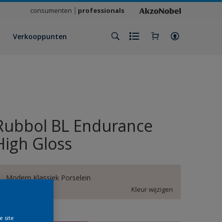
consumenten
professionals
Verkooppunten
Rubbol BL Endurance
High Gloss
Modern Klassiek Porselein
Kleur wijzigen
rootte
e site