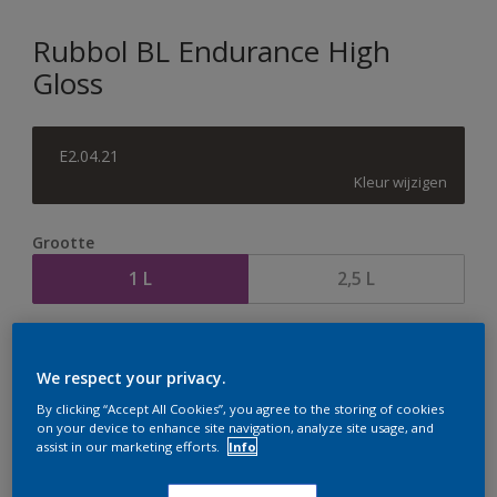
Rubbol BL Endurance High
Gloss
E2.04.21
Kleur wijzigen
Grootte
1 L
2,5 L
Aantal
Verfcalculator
We respect your privacy.
Bereken
By clicking “Accept All Cookies”, you agree to the storing of cookies
on your device to enhance site navigation, analyze site usage, and
assist in our marketing efforts.
Info
Op dit moment is het niet mogelijk dit product online
te bestellen. Houd de website in de gaten, we werken