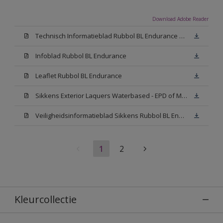
Download Adobe Reader
Technisch Informatieblad Rubbol BL Endurance HG (PDF)
Infoblad Rubbol BL Endurance
Leaflet Rubbol BL Endurance
Sikkens Exterior Laquers Waterbased - EPD of Milieuproductverklaring
Veiligheidsinformatieblad Sikkens Rubbol BL Endurance High Gloss N00 (MSDS)
1
2
Kleurcollectie