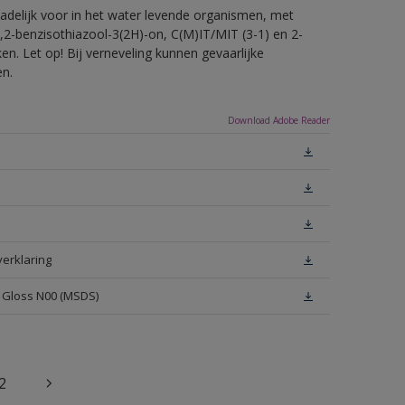
hadelijk voor in het water levende organismen, met
,2-benzisothiazool-3(2H)-on, C(M)IT/MIT (3-1) en 2-
en. Let op! Bij verneveling kunnen gevaarlijke
en.
Download Adobe Reader
verklaring
h Gloss N00 (MSDS)
2