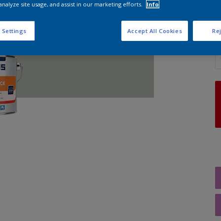
analyze site usage, and assist in our marketing efforts.
Info
 Settings
Accept All Cookies
Rej
A