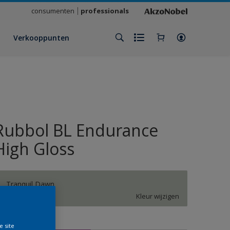
consumenten
professionals
Verkooppunten
Rubbol BL Endurance
High Gloss
Tranquil Dawn
Kleur wijzigen
rootte
e site