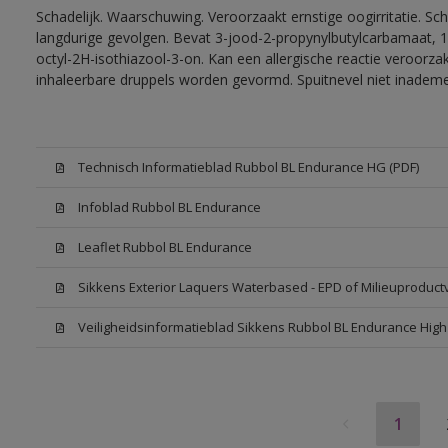
Schadelijk. Waarschuwing. Veroorzaakt ernstige oogirritatie. Sc
langdurige gevolgen. Bevat 3-jood-2-propynylbutylcarbamaat, 1
octyl-2H-isothiazool-3-on. Kan een allergische reactie veroorzak
inhaleerbare druppels worden gevormd. Spuitnevel niet inadem
Technisch Informatieblad Rubbol BL Endurance HG (PDF)
Infoblad Rubbol BL Endurance
Leaflet Rubbol BL Endurance
Sikkens Exterior Laquers Waterbased - EPD of Milieuproduct
Veiligheidsinformatieblad Sikkens Rubbol BL Endurance Hig
1