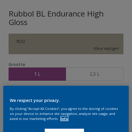
Rubbol BL Endurance High
Gloss
7032
Kleur wijzigen
Grootte
1 L
2,5 L
Aantal
Verfcalculator
We respect your privacy.
Bereken
By clicking “Accept All Cookies”, you agree to the storing of cookies
on your device to enhance site navigation, analyze site usage, and
assist in our marketing efforts.
Info
Op dit moment is het niet mogelijk dit product online
te bestellen. Houd de website in de gaten, we werken