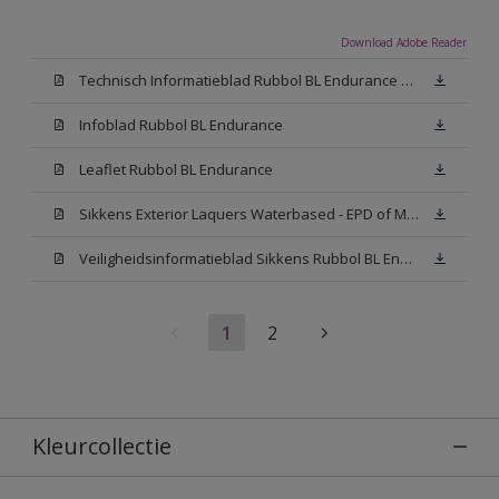
Download Adobe Reader
Technisch Informatieblad Rubbol BL Endurance HG (PDF)
Infoblad Rubbol BL Endurance
Leaflet Rubbol BL Endurance
Sikkens Exterior Laquers Waterbased - EPD of Milieuproductverklaring
Veiligheidsinformatieblad Sikkens Rubbol BL Endurance High Gloss N00 (MSDS)
1
2
Kleurcollectie