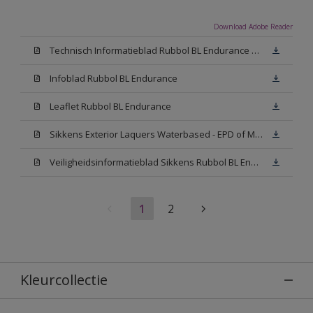
Download Adobe Reader
Technisch Informatieblad Rubbol BL Endurance HG (PDF)
Infoblad Rubbol BL Endurance
Leaflet Rubbol BL Endurance
Sikkens Exterior Laquers Waterbased - EPD of Milieuproductverklaring
Veiligheidsinformatieblad Sikkens Rubbol BL Endurance High Gloss N00 (MSDS)
1
2
Kleurcollectie