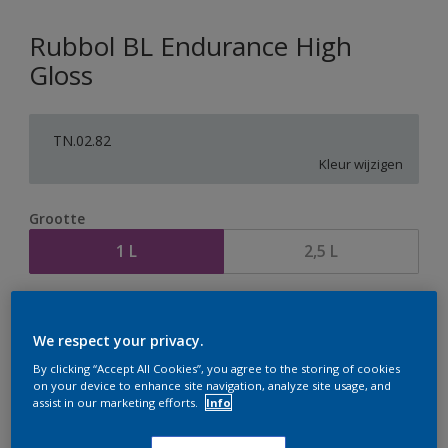
Rubbol BL Endurance High
Gloss
TN.02.82
Kleur wijzigen
Grootte
1 L
2,5 L
Aantal
Verfcalculator
We respect your privacy.
Bereken
By clicking “Accept All Cookies”, you agree to the storing of cookies
on your device to enhance site navigation, analyze site usage, and
assist in our marketing efforts.
Info
Op dit moment is het niet mogelijk dit product online
te bestellen. Houd de website in de gaten, we werken