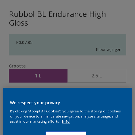
Rubbol BL Endurance High
Gloss
P0.07.85
Kleur wijzigen
Grootte
1 L
2,5 L
Aantal
Verfcalculator
We respect your privacy.
Bereken
By clicking “Accept All Cookies”, you agree to the storing of cookies
on your device to enhance site navigation, analyze site usage, and
assist in our marketing efforts.
Info
Op dit moment is het niet mogelijk dit product online
te bestellen. Houd de website in de gaten, we werken