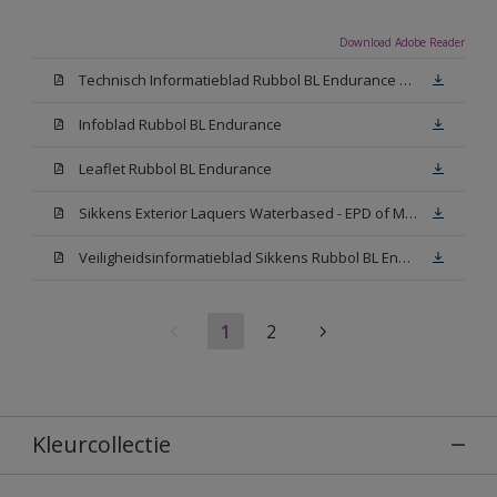
Download Adobe Reader
Technisch Informatieblad Rubbol BL Endurance HG (PDF)
Infoblad Rubbol BL Endurance
Leaflet Rubbol BL Endurance
Sikkens Exterior Laquers Waterbased - EPD of Milieuproductverklaring
Veiligheidsinformatieblad Sikkens Rubbol BL Endurance High Gloss N00 (MSDS)
1
2
Kleurcollectie