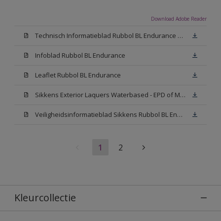
Download Adobe Reader
Technisch Informatieblad Rubbol BL Endurance HG (PDF)
Infoblad Rubbol BL Endurance
Leaflet Rubbol BL Endurance
Sikkens Exterior Laquers Waterbased - EPD of Milieuproductverklaring
Veiligheidsinformatieblad Sikkens Rubbol BL Endurance High Gloss N00 (MSDS)
1
2
Kleurcollectie