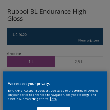
Rubbol BL Endurance High
Gloss
U0.40.20
Kleur wijzigen
Grootte
1 L
2,5 L
Aantal
Verfcalculator
We respect your privacy.
Bereken
By clicking “Accept All Cookies”, you agree to the storing of cookies
on your device to enhance site navigation, analyze site usage, and
assist in our marketing efforts.
Info
Op dit moment is het niet mogelijk dit product online
te bestellen. Houd de website in de gaten, we werken