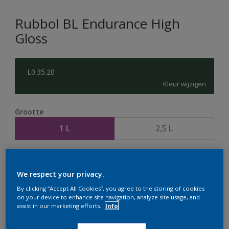
Rubbol BL Endurance High
Gloss
L0.35.20
Kleur wijzigen
Grootte
1 L
2,5 L
Aantal
Verfcalculator
We respect your privacy.
Bereken
By clicking “Accept All Cookies”, you agree to the storing of cookies
on your device to enhance site navigation, analyze site usage, and
assist in our marketing efforts.
Info
Op dit moment is het niet mogelijk dit product online
te bestellen. Houd de website in de gaten, we werken