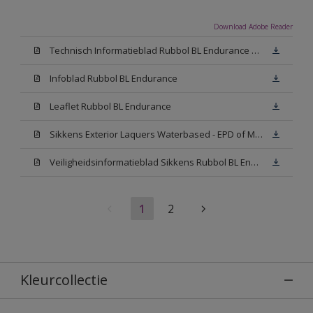
Download Adobe Reader
Technisch Informatieblad Rubbol BL Endurance HG (PDF)
Infoblad Rubbol BL Endurance
Leaflet Rubbol BL Endurance
Sikkens Exterior Laquers Waterbased - EPD of Milieuproductverklaring
Veiligheidsinformatieblad Sikkens Rubbol BL Endurance High Gloss N00 (MSDS)
1
2
Kleurcollectie