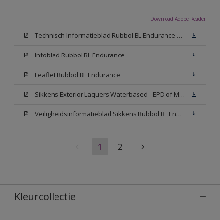
Download Adobe Reader
Technisch Informatieblad Rubbol BL Endurance HG (PDF)
Infoblad Rubbol BL Endurance
Leaflet Rubbol BL Endurance
Sikkens Exterior Laquers Waterbased - EPD of Milieuproductverklaring
Veiligheidsinformatieblad Sikkens Rubbol BL Endurance High Gloss N00 (MSDS)
1
2
Kleurcollectie