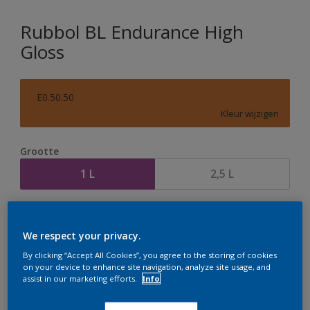
Rubbol BL Endurance High
Gloss
E0.50.50
Kleur wijzigen
Grootte
1 L
2,5 L
Aantal
Verfcalculator
We respect your privacy.
Bereken
By clicking “Accept All Cookies”, you agree to the storing of cookies
on your device to enhance site navigation, analyze site usage, and
assist in our marketing efforts.
Info
Op dit moment is het niet mogelijk dit product online
te bestellen. Houd de website in de gaten, we werken