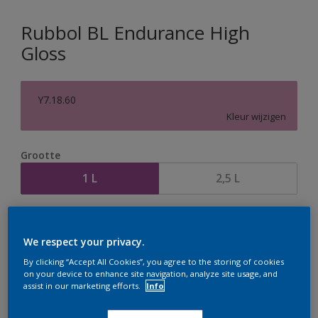
Rubbol BL Endurance High
Gloss
Y7.18.60
Kleur wijzigen
Grootte
1 L
2,5 L
Aantal
Verfcalculator
We respect your privacy.
Bereken
By clicking “Accept All Cookies”, you agree to the storing of cookies
on your device to enhance site navigation, analyze site usage, and
assist in our marketing efforts.
Info
Op dit moment is het niet mogelijk dit product online
te bestellen. Houd de website in de gaten, we werken