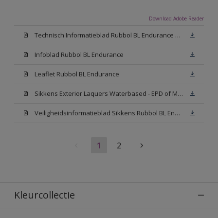
Download Adobe Reader
Technisch Informatieblad Rubbol BL Endurance HG (PDF)
Infoblad Rubbol BL Endurance
Leaflet Rubbol BL Endurance
Sikkens Exterior Laquers Waterbased - EPD of Milieuproductverklaring
Veiligheidsinformatieblad Sikkens Rubbol BL Endurance High Gloss N00 (MSDS)
1
2
Kleurcollectie