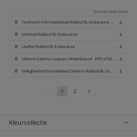
Download Adobe Reader
Technisch Informatieblad Rubbol BL Endurance HG (PDF)
Infoblad Rubbol BL Endurance
Leaflet Rubbol BL Endurance
Sikkens Exterior Laquers Waterbased - EPD of Milieuproductverklaring
Veiligheidsinformatieblad Sikkens Rubbol BL Endurance High Gloss N00 (MSDS)
1
2
Kleurcollectie