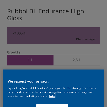
Rubbol BL Endurance High
Gloss
X6.22.46
Kleur wijzigen
Grootte
1 L
2,5 L
Aantal
Verfcalculator
We respect your privacy.
Bereken
By clicking “Accept All Cookies”, you agree to the storing of cookies
on your device to enhance site navigation, analyze site usage, and
assist in our marketing efforts.
Info
Op dit moment is het niet mogelijk dit product online
te bestellen. Houd de website in de gaten, we werken