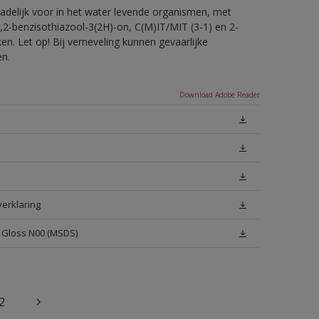
hadelijk voor in het water levende organismen, met
,2-benzisothiazool-3(2H)-on, C(M)IT/MIT (3-1) en 2-
en. Let op! Bij verneveling kunnen gevaarlijke
en.
Download Adobe Reader
verklaring
h Gloss N00 (MSDS)
2