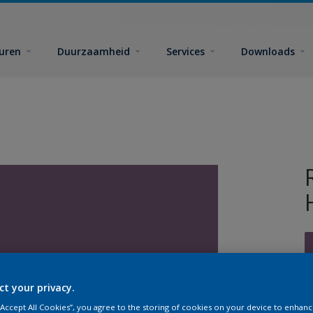
euren
Duurzaamheid
Services
Downloads
ct your privacy.
G
 “Accept All Cookies”, you agree to the storing of cookies on your device to enhanc