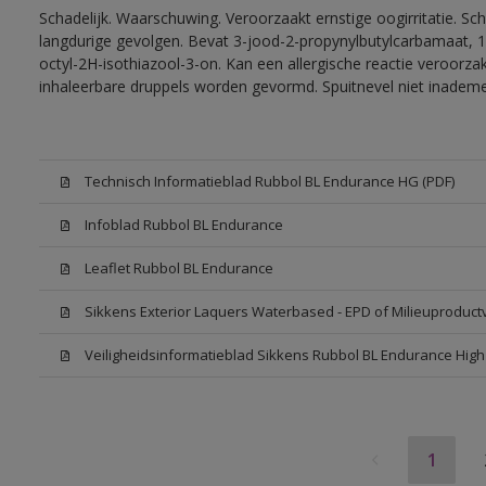
Schadelijk. Waarschuwing. Veroorzaakt ernstige oogirritatie. Sc
langdurige gevolgen. Bevat 3-jood-2-propynylbutylcarbamaat, 1
octyl-2H-isothiazool-3-on. Kan een allergische reactie veroorzak
inhaleerbare druppels worden gevormd. Spuitnevel niet inadem
Technisch Informatieblad Rubbol BL Endurance HG (PDF)
Infoblad Rubbol BL Endurance
Leaflet Rubbol BL Endurance
Sikkens Exterior Laquers Waterbased - EPD of Milieuproduct
Veiligheidsinformatieblad Sikkens Rubbol BL Endurance Hig
1