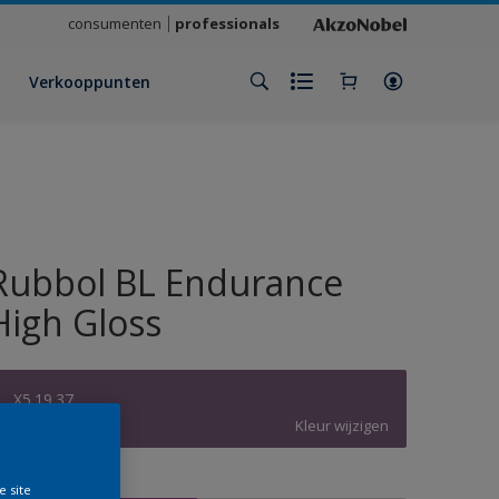
consumenten
professionals
Verkooppunten
Rubbol BL Endurance
High Gloss
X5.19.37
Kleur wijzigen
rootte
e site