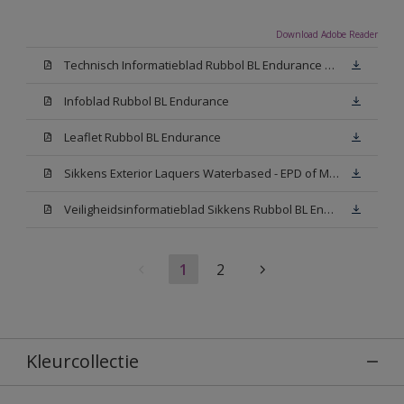
Download Adobe Reader
Technisch Informatieblad Rubbol BL Endurance HG (PDF)
Infoblad Rubbol BL Endurance
Leaflet Rubbol BL Endurance
Sikkens Exterior Laquers Waterbased - EPD of Milieuproductverklaring
Veiligheidsinformatieblad Sikkens Rubbol BL Endurance High Gloss N00 (MSDS)
1
2
Kleurcollectie