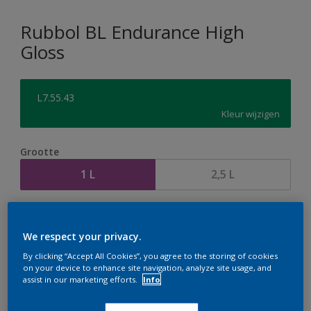
Rubbol BL Endurance High
Gloss
L7.55.43
Kleur wijzigen
Grootte
1 L
2,5 L
Aantal
Verfcalculator
We respect your privacy.
Bereken
By clicking “Accept All Cookies”, you agree to the storing of cookies
on your device to enhance site navigation, analyze site usage, and
assist in our marketing efforts.
Info
Op dit moment is het niet mogelijk dit product online
te bestellen. Houd de website in de gaten, we werken