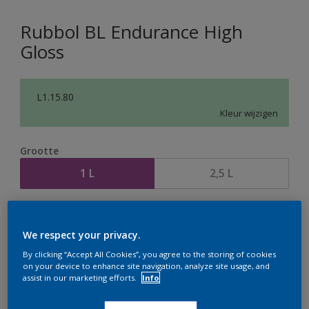
Rubbol BL Endurance High
Gloss
L1.15.80
Kleur wijzigen
Grootte
1 L
2,5 L
Aantal
Verfcalculator
We respect your privacy.
Bereken
By clicking “Accept All Cookies”, you agree to the storing of cookies
on your device to enhance site navigation, analyze site usage, and
assist in our marketing efforts.
Info
Op dit moment is het niet mogelijk dit product online
te bestellen. Houd de website in de gaten, we werken