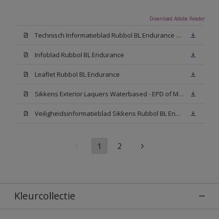
Download Adobe Reader
Technisch Informatieblad Rubbol BL Endurance HG (PDF)
Infoblad Rubbol BL Endurance
Leaflet Rubbol BL Endurance
Sikkens Exterior Laquers Waterbased - EPD of Milieuproductverklaring
Veiligheidsinformatieblad Sikkens Rubbol BL Endurance High Gloss N00 (MSDS)
1
2
Kleurcollectie