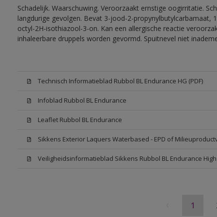
Schadelijk. Waarschuwing. Veroorzaakt ernstige oogirritatie. Sc
langdurige gevolgen. Bevat 3-jood-2-propynylbutylcarbamaat, 1
octyl-2H-isothiazool-3-on. Kan een allergische reactie veroorzak
inhaleerbare druppels worden gevormd. Spuitnevel niet inadem
Technisch Informatieblad Rubbol BL Endurance HG (PDF)
Infoblad Rubbol BL Endurance
Leaflet Rubbol BL Endurance
Sikkens Exterior Laquers Waterbased - EPD of Milieuproduct
Veiligheidsinformatieblad Sikkens Rubbol BL Endurance Hig
1