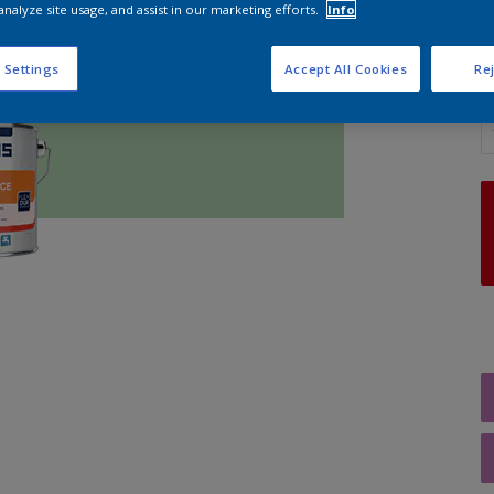
analyze site usage, and assist in our marketing efforts.
Info
 Settings
Accept All Cookies
Rej
A