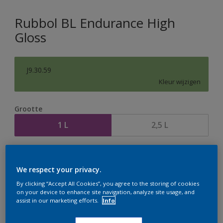
Rubbol BL Endurance High
Gloss
J9.30.59
Kleur wijzigen
Grootte
1 L
2,5 L
Aantal
Verfcalculator
We respect your privacy.
Bereken
By clicking “Accept All Cookies”, you agree to the storing of cookies
on your device to enhance site navigation, analyze site usage, and
assist in our marketing efforts.
Info
Op dit moment is het niet mogelijk dit product online
te bestellen. Houd de website in de gaten, we werken