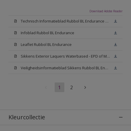
Download Adobe Reader
Technisch Informatieblad Rubbol BL Endurance HG (PDF)
Infoblad Rubbol BL Endurance
Leaflet Rubbol BL Endurance
Sikkens Exterior Laquers Waterbased - EPD of Milieuproductverklaring
Veiligheidsinformatieblad Sikkens Rubbol BL Endurance High Gloss N00 (MSDS)
1
2
Kleurcollectie