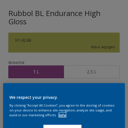
Rubbol BL Endurance High
Gloss
H1.42.68
Kleur wijzigen
Grootte
1 L
2,5 L
Aantal
Verfcalculator
We respect your privacy.
Bereken
By clicking “Accept All Cookies”, you agree to the storing of cookies
on your device to enhance site navigation, analyze site usage, and
assist in our marketing efforts.
Info
Op dit moment is het niet mogelijk dit product online
te bestellen. Houd de website in de gaten, we werken