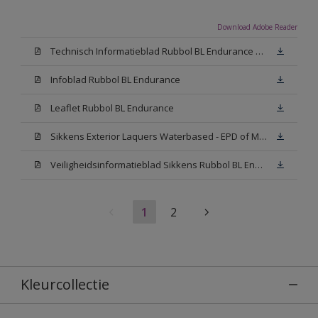
Download Adobe Reader
Technisch Informatieblad Rubbol BL Endurance HG (PDF)
Infoblad Rubbol BL Endurance
Leaflet Rubbol BL Endurance
Sikkens Exterior Laquers Waterbased - EPD of Milieuproductverklaring
Veiligheidsinformatieblad Sikkens Rubbol BL Endurance High Gloss N00 (MSDS)
1
2
Kleurcollectie