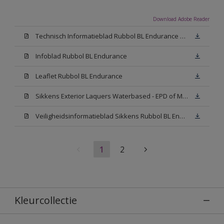
Download Adobe Reader
Technisch Informatieblad Rubbol BL Endurance HG (PDF)
Infoblad Rubbol BL Endurance
Leaflet Rubbol BL Endurance
Sikkens Exterior Laquers Waterbased - EPD of Milieuproductverklaring
Veiligheidsinformatieblad Sikkens Rubbol BL Endurance High Gloss N00 (MSDS)
1
2
Kleurcollectie