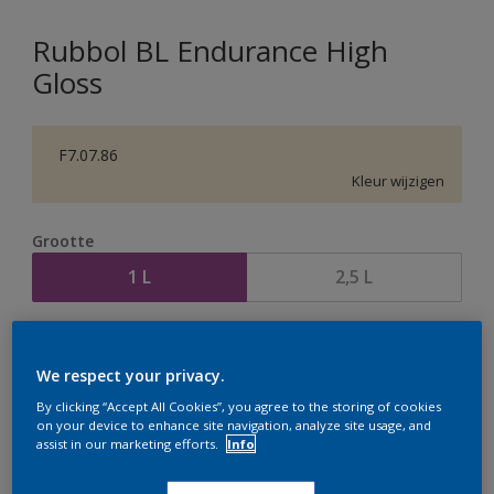
Rubbol BL Endurance High
Gloss
F7.07.86
Kleur wijzigen
Grootte
1 L
2,5 L
Aantal
Verfcalculator
We respect your privacy.
Bereken
By clicking “Accept All Cookies”, you agree to the storing of cookies
on your device to enhance site navigation, analyze site usage, and
assist in our marketing efforts.
Info
Op dit moment is het niet mogelijk dit product online
te bestellen. Houd de website in de gaten, we werken