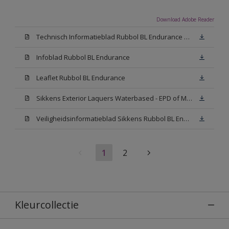
Download Adobe Reader
Technisch Informatieblad Rubbol BL Endurance HG (PDF)
Infoblad Rubbol BL Endurance
Leaflet Rubbol BL Endurance
Sikkens Exterior Laquers Waterbased - EPD of Milieuproductverklaring
Veiligheidsinformatieblad Sikkens Rubbol BL Endurance High Gloss N00 (MSDS)
1
2
Kleurcollectie