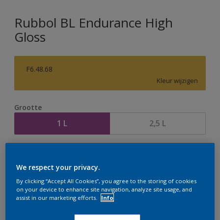
Rubbol BL Endurance High
Gloss
F6.48.68
Kleur wijzigen
Grootte
1 L
2,5 L
Aantal
Verfcalculator
We respect your privacy.
Bereken
By clicking “Accept All Cookies”, you agree to the storing of cookies
on your device to enhance site navigation, analyze site usage, and
assist in our marketing efforts.
Info
Op dit moment is het niet mogelijk dit product online
te bestellen. Houd de website in de gaten, we werken