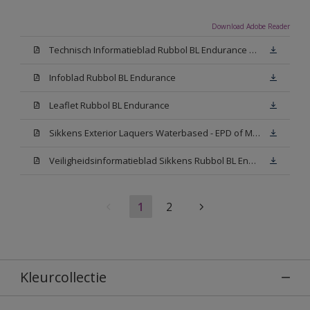
Download Adobe Reader
Technisch Informatieblad Rubbol BL Endurance HG (PDF)
Infoblad Rubbol BL Endurance
Leaflet Rubbol BL Endurance
Sikkens Exterior Laquers Waterbased - EPD of Milieuproductverklaring
Veiligheidsinformatieblad Sikkens Rubbol BL Endurance High Gloss N00 (MSDS)
1
2
Kleurcollectie