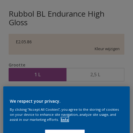
Rubbol BL Endurance High
Gloss
E2.05.86
Kleur wijzigen
Grootte
1 L
2,5 L
Aantal
Verfcalculator
We respect your privacy.
Bereken
By clicking “Accept All Cookies”, you agree to the storing of cookies
on your device to enhance site navigation, analyze site usage, and
assist in our marketing efforts.
Info
Op dit moment is het niet mogelijk dit product online
te bestellen. Houd de website in de gaten, we werken