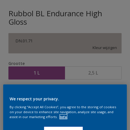
Rubbol BL Endurance High
Gloss
DN.01.71
Kleur wijzigen
Grootte
1 L
2,5 L
Aantal
Verfcalculator
We respect your privacy.
Bereken
By clicking “Accept All Cookies”, you agree to the storing of cookies
on your device to enhance site navigation, analyze site usage, and
assist in our marketing efforts.
Info
Op dit moment is het niet mogelijk dit product online
te bestellen. Houd de website in de gaten, we werken