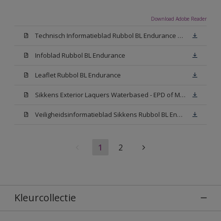
Download Adobe Reader
Technisch Informatieblad Rubbol BL Endurance HG (PDF)
Infoblad Rubbol BL Endurance
Leaflet Rubbol BL Endurance
Sikkens Exterior Laquers Waterbased - EPD of Milieuproductverklaring
Veiligheidsinformatieblad Sikkens Rubbol BL Endurance High Gloss N00 (MSDS)
1
2
Kleurcollectie