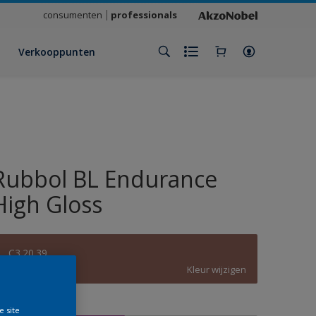
consumenten
professionals
Verkooppunten
Rubbol BL Endurance
High Gloss
C3.20.39
Kleur wijzigen
rootte
e site