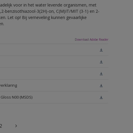
hadelijk voor in het water levende organismen, met
,2-benzisothiazool-3(2H)-on, C(M)IT/MIT (3-1) en 2-
en. Let op! Bij verneveling kunnen gevaarlijke
en.
Download Adobe Reader
verklaring
h Gloss N00 (MSDS)
2