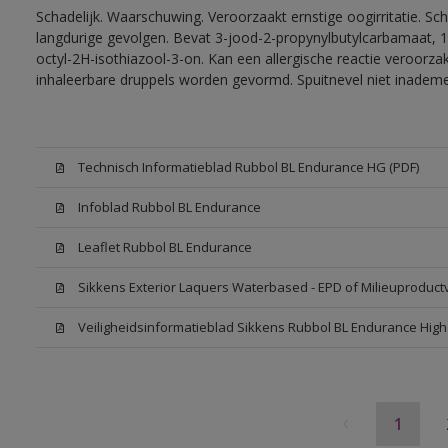
Schadelijk. Waarschuwing. Veroorzaakt ernstige oogirritatie. Sc
langdurige gevolgen. Bevat 3-jood-2-propynylbutylcarbamaat, 1
octyl-2H-isothiazool-3-on. Kan een allergische reactie veroorzak
inhaleerbare druppels worden gevormd. Spuitnevel niet inadem
Technisch Informatieblad Rubbol BL Endurance HG (PDF)
Infoblad Rubbol BL Endurance
Leaflet Rubbol BL Endurance
Sikkens Exterior Laquers Waterbased - EPD of Milieuproduct
Veiligheidsinformatieblad Sikkens Rubbol BL Endurance Hig
1